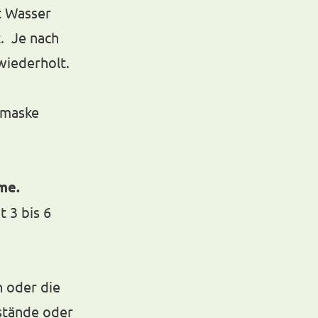
t Wasser
. Je nach
wiederholt.
tsmaske
me.
 3 bis 6
 oder die
stände oder