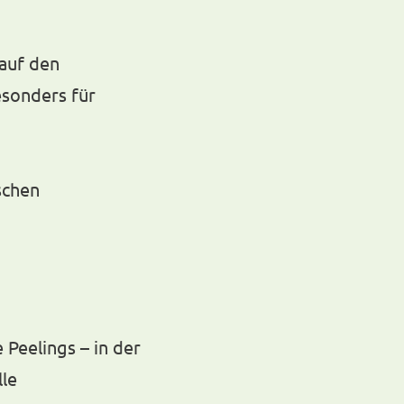
 auf den
esonders für
schen
 Peelings – in der
lle